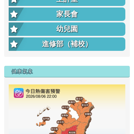
家長會
幼兒園
進修部（補校）
右邊區域內容
健康氣象