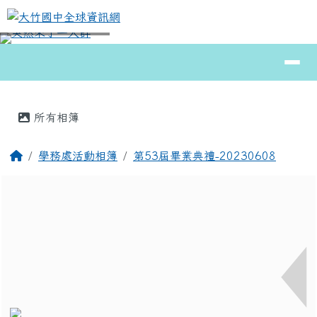
大竹國中全球資訊網
跳至主內容區
導覽列
⏸
頁尾區域
主內容區域
所有相簿
回首頁
學務處活動相簿
第53屆畢業典禮-20230608