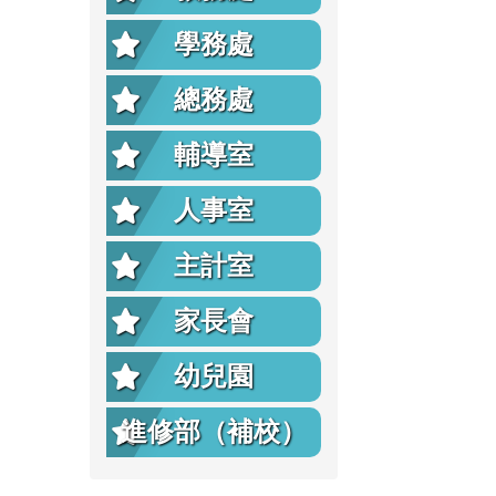
學務處
總務處
輔導室
人事室
主計室
家長會
幼兒園
進修部（補校）