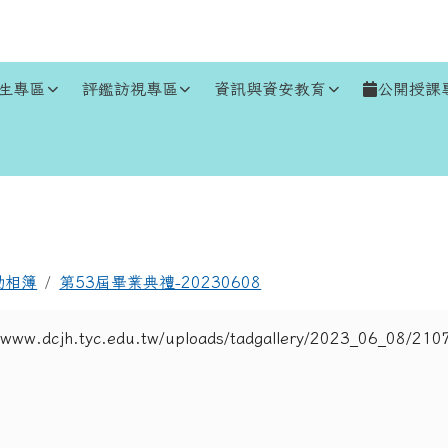
生專區
評鑑訪視專區
資訊與資安教育
公開授課
區域
動相簿
第53屆畢業典禮-20230608