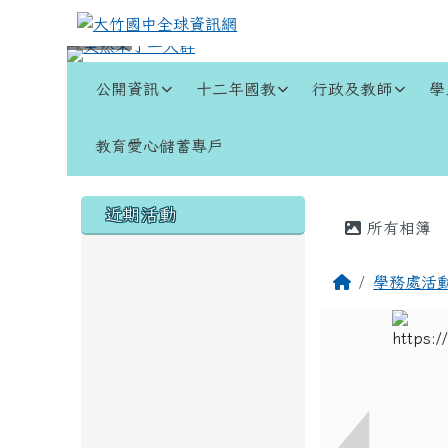
跳至主內容區
大竹國中全球資訊網
導覽列
公開資訊
十二年國教
行政及教師
學
教育愛心儲蓄專戶
頁尾區域
左邊區域內容
主內容
近期活動
所有相簿
回首頁
學務處活