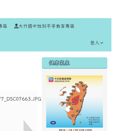
⏸
專區
大竹國中性別平等教育專區
登入
右邊區域內容
健康氣象