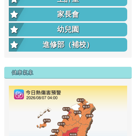
家長會
幼兒園
進修部（補校）
右邊區域內容
健康氣象