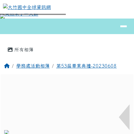
大竹國中全球資訊網
跳至主內容區
導覽列
⏸
頁尾區域
主內容區域
所有相簿
回首頁
學務處活動相簿
第53屆畢業典禮-20230608