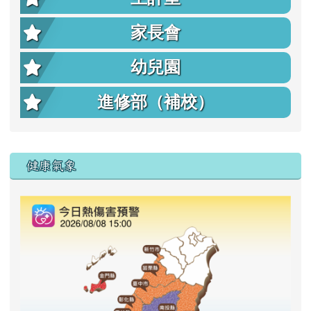
家長會
幼兒園
進修部（補校）
右邊區域內容
健康氣象