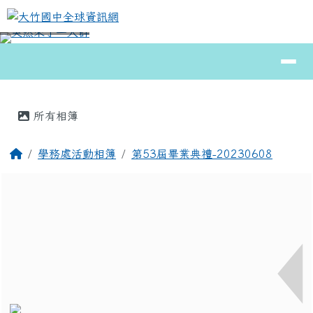
大竹國中全球資訊網
跳至主內容區
導覽列
⏸
頁尾區域
主內容區域
所有相簿
回首頁
學務處活動相簿
第53屆畢業典禮-20230608