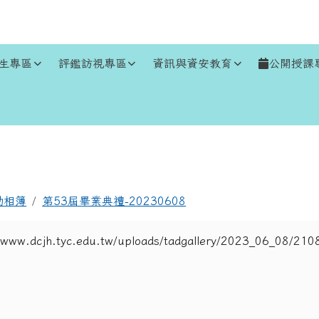
生專區
評鑑訪視專區
資訊與資安教育
公開授課
區域
動相簿
第53屆畢業典禮-20230608