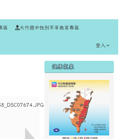
⏸
專區
大竹國中性別平等教育專區
登入
右邊區域內容
健康氣象