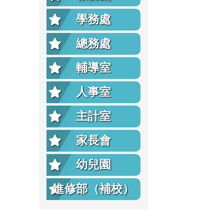
學務處
總務處
輔導室
人事室
主計室
家長會
幼兒園
進修部（補校）