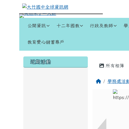
跳至主內容區
大竹國中全球資訊網
導覽列
公開資訊
十二年國教
行政及教師
學
教育愛心儲蓄專戶
頁尾區域
左邊區域內容
主內容
近期活動
所有相簿
回首頁
學務處活