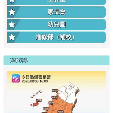
家長會
幼兒園
進修部（補校）
右邊區域內容
健康氣象