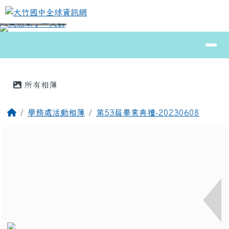
大竹國中全球資訊網
跳至主內容區
導覽列
⏸
頁尾區域
主內容區域
所有相簿
回首頁
學務處活動相簿
第53屆畢業典禮-20230608