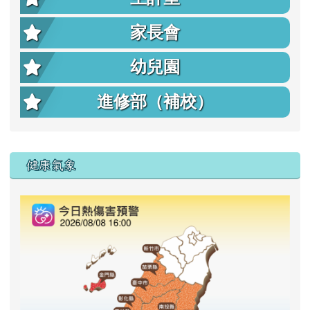
家長會
幼兒園
進修部（補校）
右邊區域內容
健康氣象