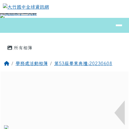
大竹國中全球資訊網
跳至主內容區
導覽列
⏸
頁尾區域
主內容區域
所有相簿
回首頁
學務處活動相簿
第53屆畢業典禮-20230608