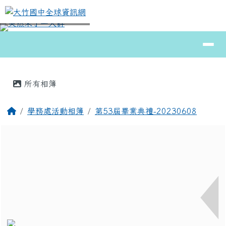
大竹國中全球資訊網
跳至主內容區
導覽列
⏸
頁尾區域
主內容區域
所有相簿
回首頁
學務處活動相簿
第53屆畢業典禮-20230608