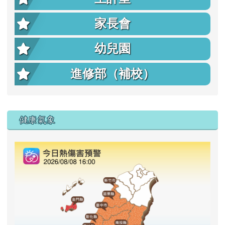
家長會
幼兒園
進修部（補校）
右邊區域內容
健康氣象