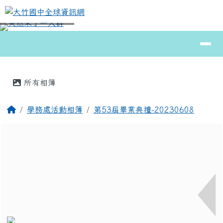
大竹國中全球資訊網
跳至主內容區
導覽列
⏸
頁尾區域
主內容區域
所有相簿
回首頁
學務處活動相簿
第53屆畢業典禮-20230608