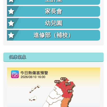
家長會
幼兒園
進修部（補校）
右邊區域內容
健康氣象