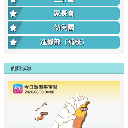
家長會
幼兒園
進修部（補校）
右邊區域內容
健康氣象