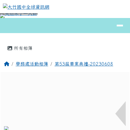
大竹國中全球資訊網
跳至主內容區
導覽列
⏸
頁尾區域
主內容區域
所有相簿
回首頁
學務處活動相簿
第53屆畢業典禮-20230608