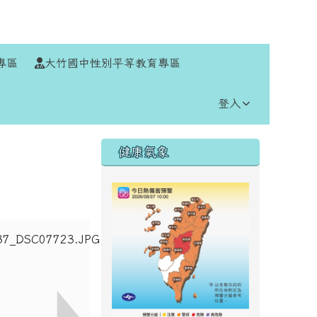
⏸
專區
大竹國中性別平等教育專區
登入
右邊區域內容
健康氣象