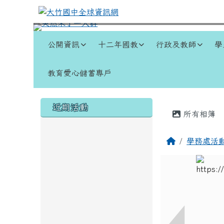
跳至主內容區
大竹國中全球資訊網
導覽列
公開資訊
十二年國教
行政及教師
學
教育愛心儲蓄專戶
頁尾區域
左邊區域內容
主內容
近期活動
所有相簿
回首頁
學務處活