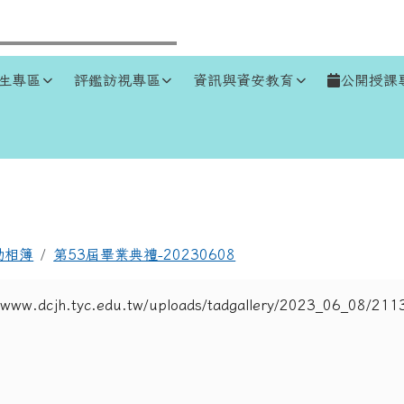
生專區
評鑑訪視專區
資訊與資安教育
公開授課
區域
動相簿
第53屆畢業典禮-20230608