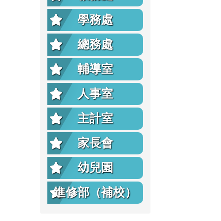
學務處
總務處
輔導室
人事室
主計室
家長會
幼兒園
進修部（補校）