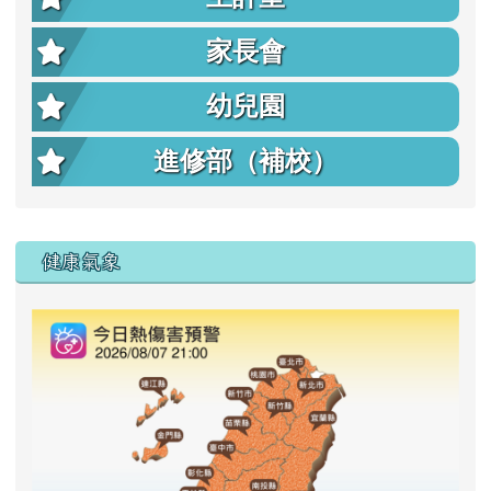
家長會
幼兒園
進修部（補校）
右邊區域內容
健康氣象