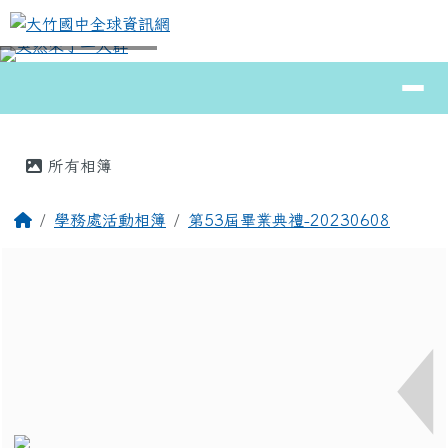
大竹國中全球資訊網
跳至主內容區
導覽列
⏸
頁尾區域
主內容區域
所有相簿
回首頁
學務處活動相簿
第53屆畢業典禮-20230608