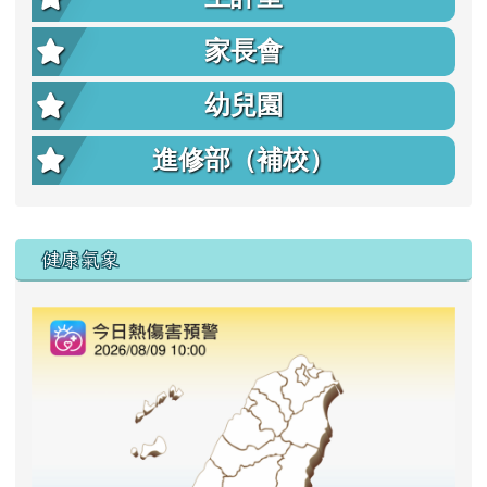
家長會
幼兒園
進修部（補校）
右邊區域內容
健康氣象