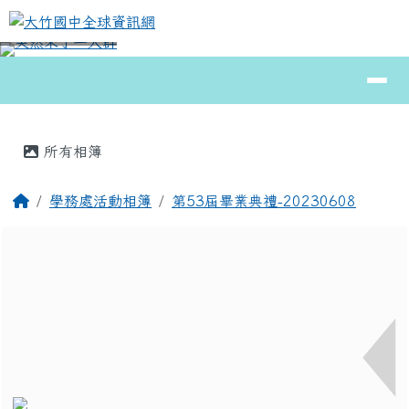
大竹國中全球資訊網
跳至主內容區
導覽列
⏸
頁尾區域
主內容區域
所有相簿
回首頁
學務處活動相簿
第53屆畢業典禮-20230608