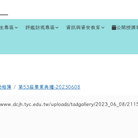
生專區
評鑑訪視專區
資訊與資安教育
公開授課
區域
動相簿
第53屆畢業典禮-20230608