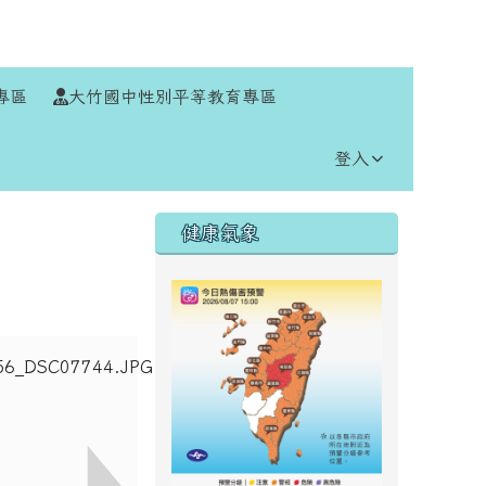
⏸
專區
大竹國中性別平等教育專區
登入
右邊區域內容
健康氣象