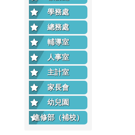
學務處
總務處
輔導室
人事室
主計室
家長會
幼兒園
進修部（補校）