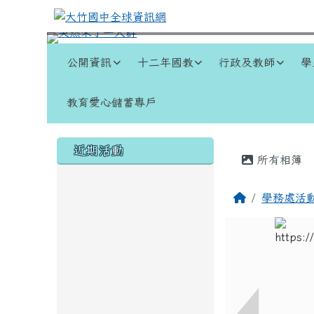
跳至主內容區
大竹國中全球資訊網
導覽列
公開資訊
十二年國教
行政及教師
學
教育愛心儲蓄專戶
頁尾區域
左邊區域內容
主內容
近期活動
所有相簿
回首頁
學務處活