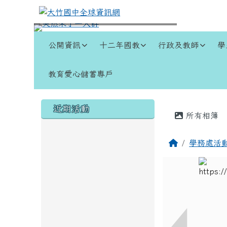
跳至主內容區
大竹國中全球資訊網
導覽列
公開資訊
十二年國教
行政及教師
學
教育愛心儲蓄專戶
頁尾區域
左邊區域內容
主內容
近期活動
所有相簿
回首頁
學務處活