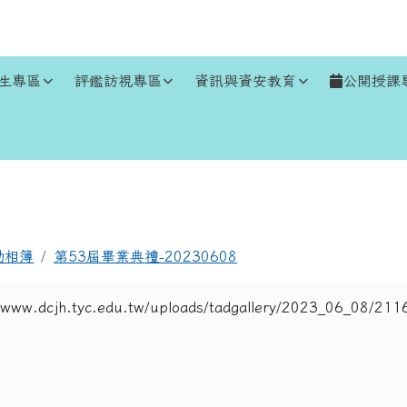
生專區
評鑑訪視專區
資訊與資安教育
公開授課
區域
動相簿
第53屆畢業典禮-20230608