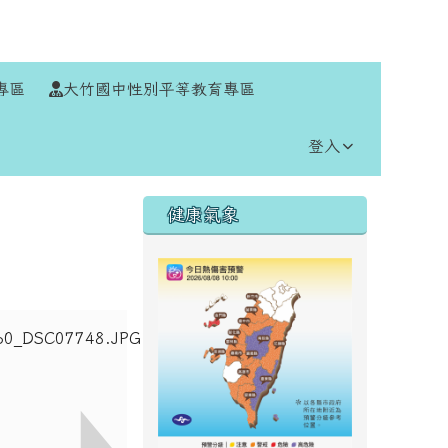
⏸
專區
大竹國中性別平等教育專區
登入
右邊區域內容
健康氣象