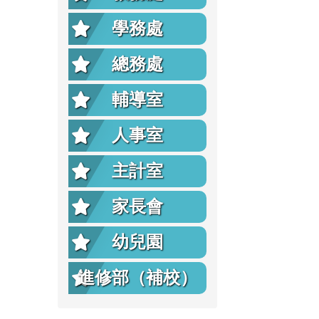
學務處
總務處
輔導室
人事室
主計室
家長會
幼兒園
進修部（補校）