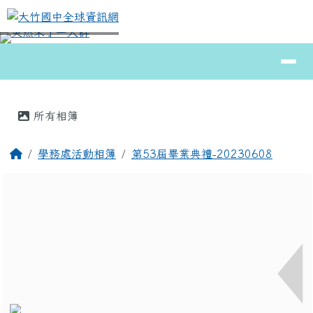
大竹國中全球資訊網
跳至主內容區
導覽列
⏸
頁尾區域
主內容區域
所有相簿
回首頁
學務處活動相簿
第53屆畢業典禮-20230608