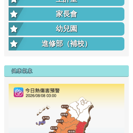
家長會
幼兒園
進修部（補校）
右邊區域內容
健康氣象