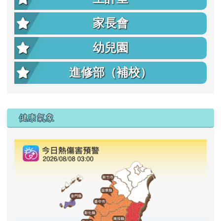
家長會
幼兒園
進修部（補校）
右邊區域內容
健康氣象