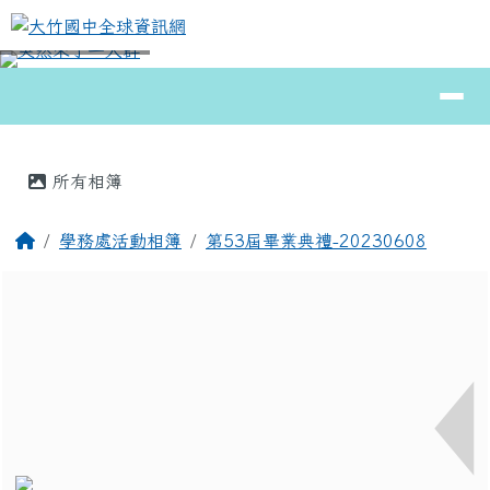
大竹國中全球資訊網
跳至主內容區
導覽列
⏸
頁尾區域
主內容區域
所有相簿
回首頁
學務處活動相簿
第53屆畢業典禮-20230608