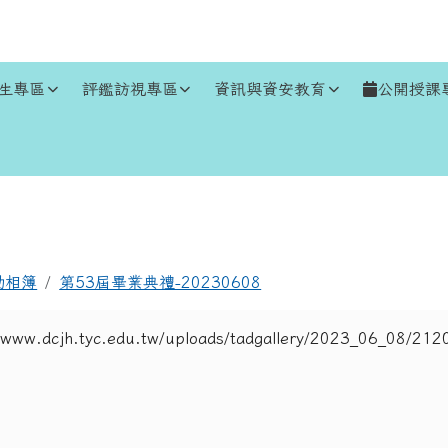
生專區
評鑑訪視專區
資訊與資安教育
公開授課
區域
動相簿
第53屆畢業典禮-20230608