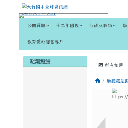
跳至主內容區
大竹國中全球資訊網
導覽列
公開資訊
十二年國教
行政及教師
學
教育愛心儲蓄專戶
頁尾區域
左邊區域內容
主內容
近期活動
所有相簿
回首頁
學務處活