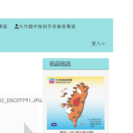
⏸
專區
大竹國中性別平等教育專區
登入
右邊區域內容
健康氣象