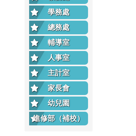
學務處
總務處
輔導室
人事室
主計室
家長會
幼兒園
進修部（補校）