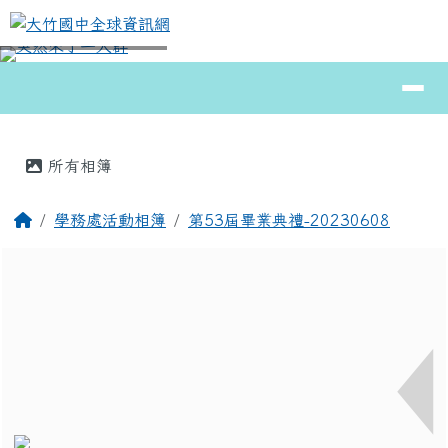
大竹國中全球資訊網
跳至主內容區
導覽列
⏸
頁尾區域
主內容區域
所有相簿
回首頁
學務處活動相簿
第53屆畢業典禮-20230608