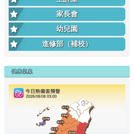
家長會
幼兒園
進修部（補校）
右邊區域內容
健康氣象