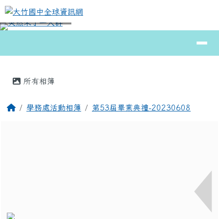
大竹國中全球資訊網
跳至主內容區
導覽列
⏸
頁尾區域
主內容區域
所有相簿
回首頁
學務處活動相簿
第53屆畢業典禮-20230608