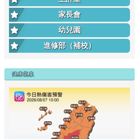
家長會
幼兒園
進修部（補校）
右邊區域內容
健康氣象