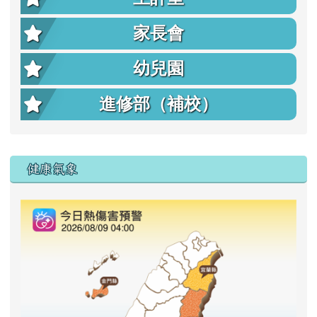
家長會
幼兒園
進修部（補校）
右邊區域內容
健康氣象