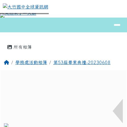
大竹國中全球資訊網
跳至主內容區
導覽列
⏸
頁尾區域
主內容區域
所有相簿
回首頁
學務處活動相簿
第53屆畢業典禮-20230608