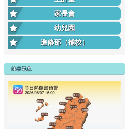
家長會
幼兒園
進修部（補校）
右邊區域內容
健康氣象