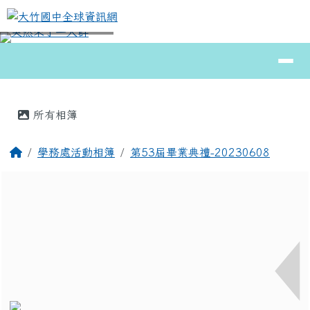
大竹國中全球資訊網
跳至主內容區
導覽列
⏸
頁尾區域
主內容區域
所有相簿
回首頁
學務處活動相簿
第53屆畢業典禮-20230608