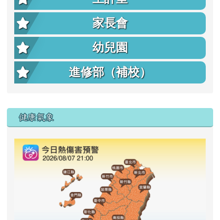
家長會
幼兒園
進修部（補校）
右邊區域內容
健康氣象