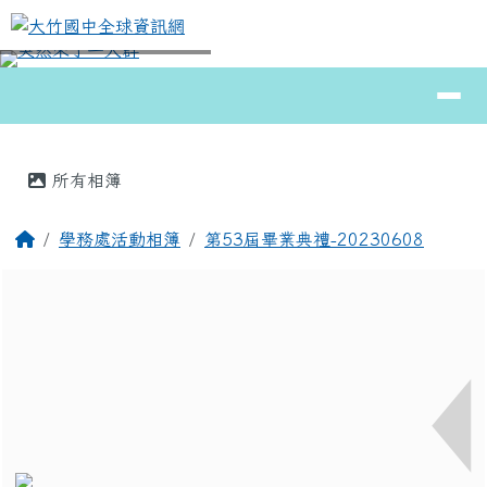
大竹國中全球資訊網
跳至主內容區
導覽列
⏸
頁尾區域
主內容區域
所有相簿
回首頁
學務處活動相簿
第53屆畢業典禮-20230608