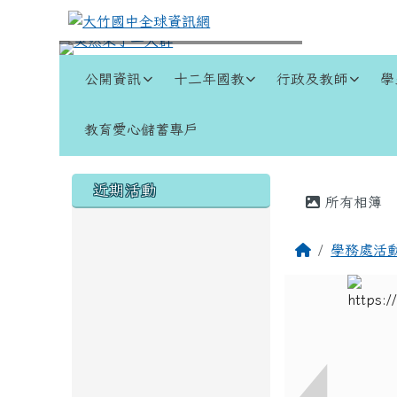
跳至主內容區
大竹國中全球資訊網
導覽列
公開資訊
十二年國教
行政及教師
學
教育愛心儲蓄專戶
頁尾區域
左邊區域內容
主內容
近期活動
所有相簿
回首頁
學務處活