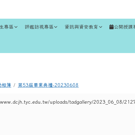
生專區
評鑑訪視專區
資訊與資安教育
公開授課
區域
動相簿
第53屆畢業典禮-20230608