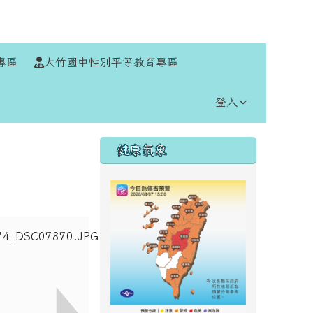
⏸
專區
大竹國中性別平等教育專區
登入
右邊區域內容
健康氣象