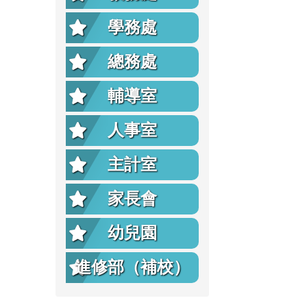
學務處
總務處
輔導室
人事室
主計室
家長會
幼兒園
進修部（補校）