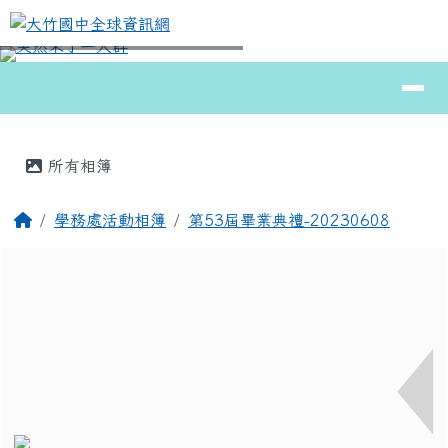
大竹國中全球資訊網
跳至主內容區
導覽列
⏸
頁尾區域
主內容區域
所有相簿
回首頁
學務處活動相簿
第53屆畢業典禮-20230608