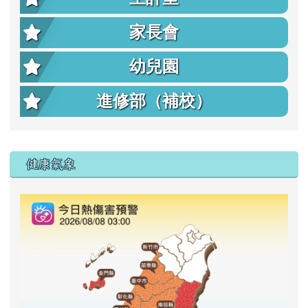
家長會
幼兒園
進修部（補校）
右邊區域內容
健康氣象