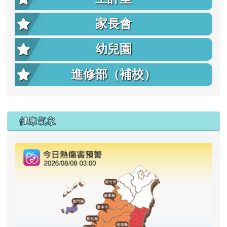
家長會
幼兒園
進修部（補校）
右邊區域內容
健康氣象