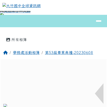
大竹國中全球資訊網
跳至主內容區
導覽列
⏸
頁尾區域
主內容區域
所有相簿
回首頁
學務處活動相簿
第53屆畢業典禮-20230608