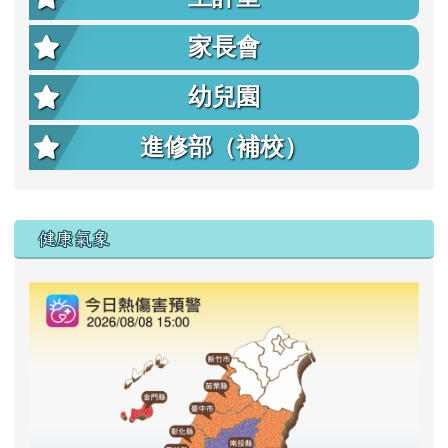
家長會
幼兒園
進修部（補校）
右邊區域內容
健康氣象