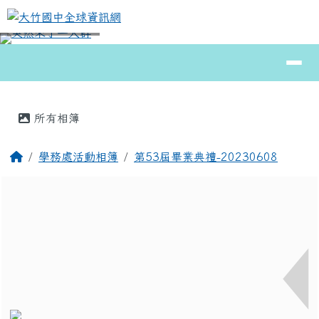
大竹國中全球資訊網
跳至主內容區
導覽列
⏸
頁尾區域
主內容區域
所有相簿
回首頁
學務處活動相簿
第53屆畢業典禮-20230608