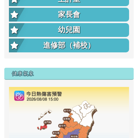
家長會
幼兒園
進修部（補校）
右邊區域內容
健康氣象