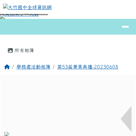
大竹國中全球資訊網
跳至主內容區
導覽列
⏸
頁尾區域
主內容區域
所有相簿
回首頁
學務處活動相簿
第53屆畢業典禮-20230608