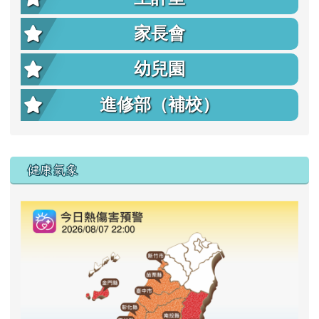
家長會
幼兒園
進修部（補校）
右邊區域內容
健康氣象