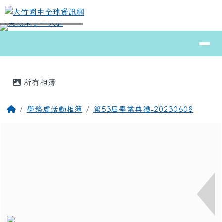
大竹國中全球資訊網
跳至主內容區
導覽列
⏸
頁尾區域
主內容區域
所有相簿
回首頁
學務處活動相簿
第53屆畢業典禮-20230608