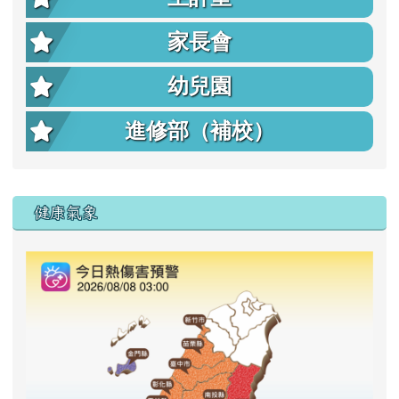
家長會
幼兒園
進修部（補校）
右邊區域內容
健康氣象