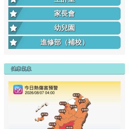
家長會
幼兒園
進修部（補校）
右邊區域內容
健康氣象