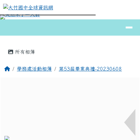
大竹國中全球資訊網
跳至主內容區
導覽列
⏸
頁尾區域
主內容區域
所有相簿
回首頁
學務處活動相簿
第53屆畢業典禮-20230608