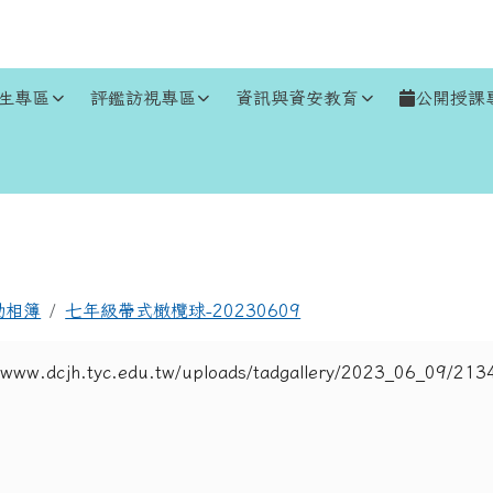
生專區
評鑑訪視專區
資訊與資安教育
公開授課
區域
動相簿
七年級帶式橄欖球-20230609