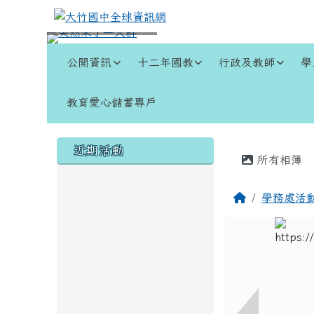
跳至主內容區
大竹國中全球資訊網
導覽列
公開資訊
十二年國教
行政及教師
學
教育愛心儲蓄專戶
頁尾區域
左邊區域內容
主內容
近期活動
所有相簿
回首頁
學務處活