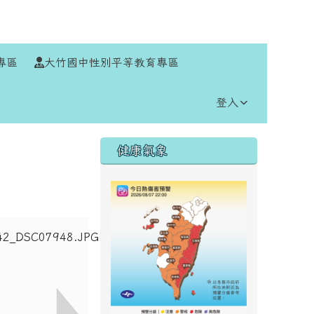
⏸
專區
大竹國中性別平等教育專區
登入
右邊區域內容
健康氣象