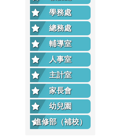
學務處
總務處
輔導室
人事室
主計室
家長會
幼兒園
進修部（補校）