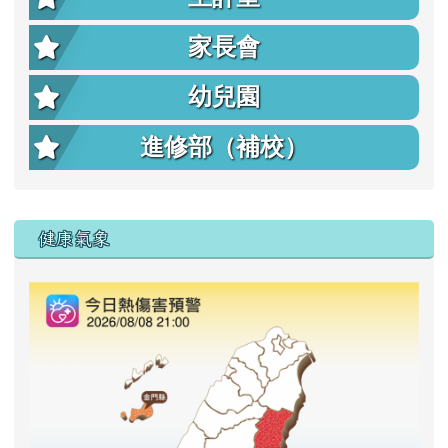
家長會
幼兒園
進修部（補校）
右邊區域內容
健康氣象