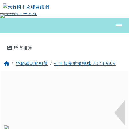
大竹國中全球資訊網
跳至主內容區
導覽列
⏸
頁尾區域
主內容區域
所有相簿
回首頁
學務處活動相簿
七年級帶式橄欖球-20230609