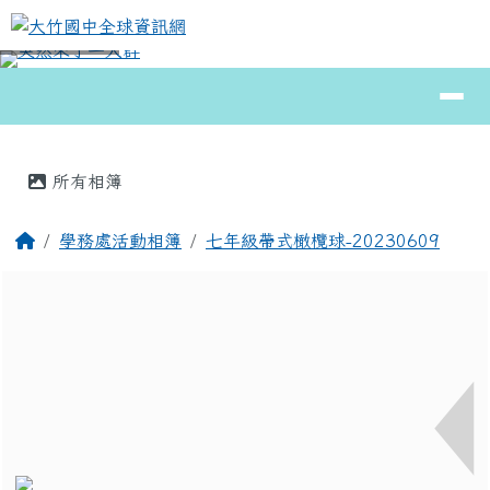
大竹國中全球資訊網
跳至主內容區
導覽列
⏸
頁尾區域
主內容區域
所有相簿
回首頁
學務處活動相簿
七年級帶式橄欖球-20230609