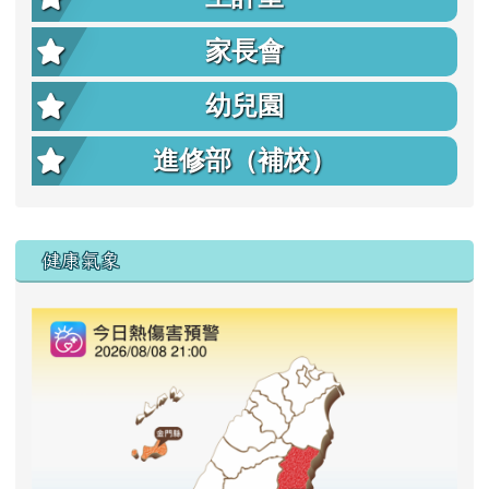
家長會
幼兒園
進修部（補校）
右邊區域內容
健康氣象