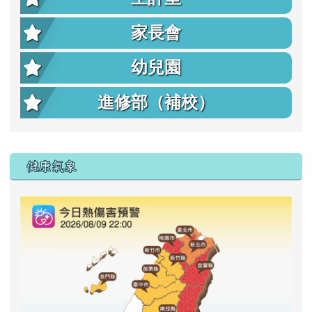
家長會
幼兒園
進修部（補校）
右邊區域內容
健康氣象