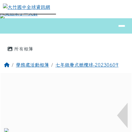
大竹國中全球資訊網
跳至主內容區
導覽列
⏸
頁尾區域
主內容區域
所有相簿
回首頁
學務處活動相簿
七年級帶式橄欖球-20230609