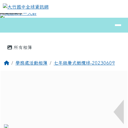
大竹國中全球資訊網
跳至主內容區
導覽列
⏸
頁尾區域
主內容區域
所有相簿
回首頁
學務處活動相簿
七年級帶式橄欖球-20230609