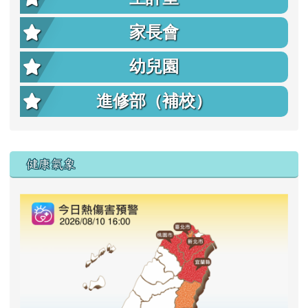
家長會
幼兒園
進修部（補校）
右邊區域內容
健康氣象