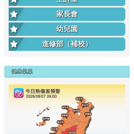
家長會
幼兒園
進修部（補校）
右邊區域內容
健康氣象