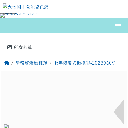
大竹國中全球資訊網
跳至主內容區
導覽列
⏸
頁尾區域
主內容區域
所有相簿
回首頁
學務處活動相簿
七年級帶式橄欖球-20230609