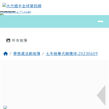
大竹國中全球資訊網
跳至主內容區
導覽列
⏸
頁尾區域
主內容區域
所有相簿
回首頁
學務處活動相簿
七年級帶式橄欖球-20230609