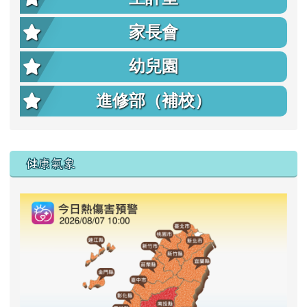
家長會
幼兒園
進修部（補校）
右邊區域內容
健康氣象