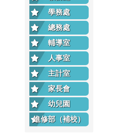
學務處
總務處
輔導室
人事室
主計室
家長會
幼兒園
進修部（補校）