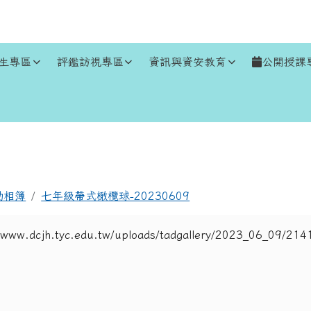
生專區
評鑑訪視專區
資訊與資安教育
公開授課
區域
動相簿
七年級帶式橄欖球-20230609