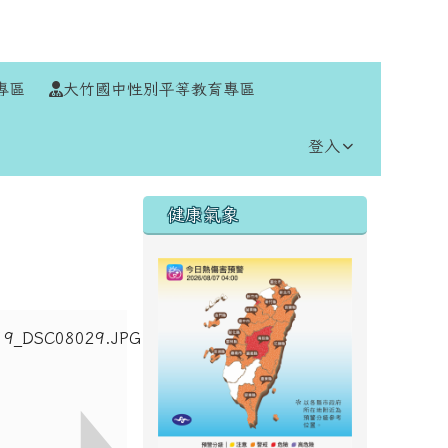
⏸
專區
大竹國中性別平等教育專區
登入
右邊區域內容
健康氣象