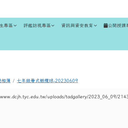
生專區
評鑑訪視專區
資訊與資安教育
公開授課
區域
動相簿
七年級帶式橄欖球-20230609