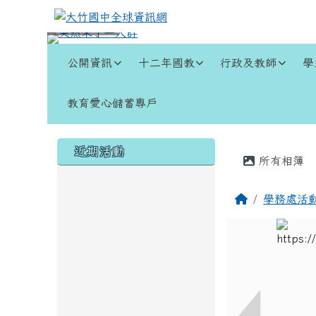
跳至主內容區
大竹國中全球資訊網
導覽列
公開資訊
十二年國教
行政及教師
學
教育愛心儲蓄專戶
頁尾區域
左邊區域內容
主內容
近期活動
所有相簿
回首頁
學務處活