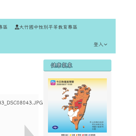
⏸
專區
大竹國中性別平等教育專區
登入
右邊區域內容
健康氣象