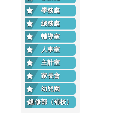
學務處
總務處
輔導室
人事室
主計室
家長會
幼兒園
進修部（補校）