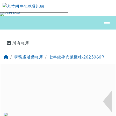
大竹國中全球資訊網
跳至主內容區
導覽列
⏸
頁尾區域
主內容區域
所有相簿
回首頁
學務處活動相簿
七年級帶式橄欖球-20230609