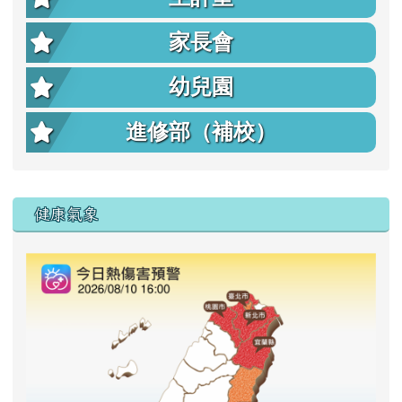
家長會
幼兒園
進修部（補校）
右邊區域內容
健康氣象