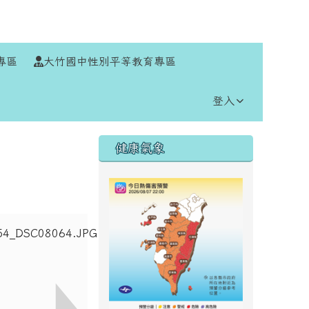
⏸
專區
大竹國中性別平等教育專區
登入
右邊區域內容
健康氣象