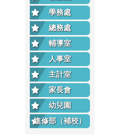
學務處
總務處
輔導室
人事室
主計室
家長會
幼兒園
進修部（補校）