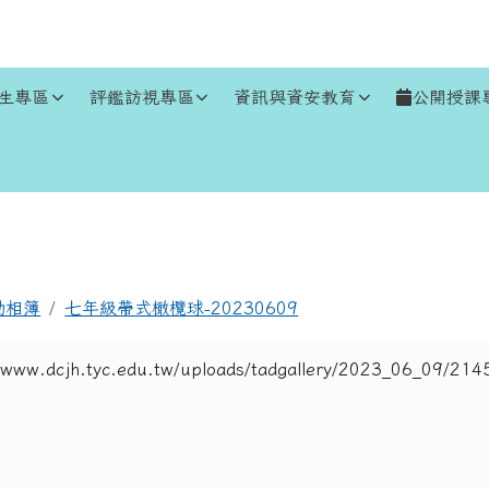
生專區
評鑑訪視專區
資訊與資安教育
公開授課
區域
動相簿
七年級帶式橄欖球-20230609