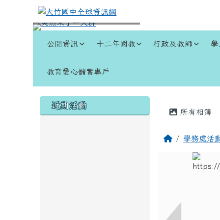
跳至主內容區
大竹國中全球資訊網
導覽列
公開資訊
十二年國教
行政及教師
學
教育愛心儲蓄專戶
頁尾區域
左邊區域內容
主內容
近期活動
所有相簿
回首頁
學務處活