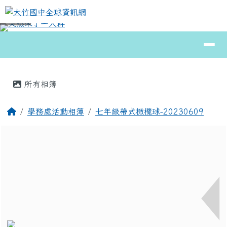
大竹國中全球資訊網
跳至主內容區
導覽列
⏸
頁尾區域
主內容區域
所有相簿
回首頁
學務處活動相簿
七年級帶式橄欖球-20230609