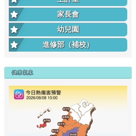
家長會
幼兒園
進修部（補校）
右邊區域內容
健康氣象