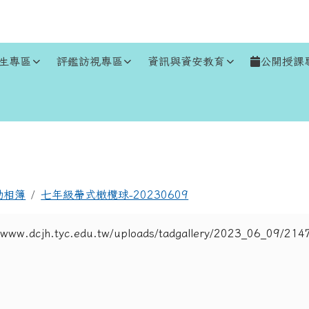
生專區
評鑑訪視專區
資訊與資安教育
公開授課
區域
動相簿
七年級帶式橄欖球-20230609