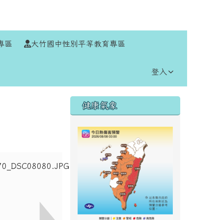
⏸
專區
大竹國中性別平等教育專區
登入
右邊區域內容
健康氣象