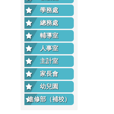
學務處
總務處
輔導室
人事室
主計室
家長會
幼兒園
進修部（補校）