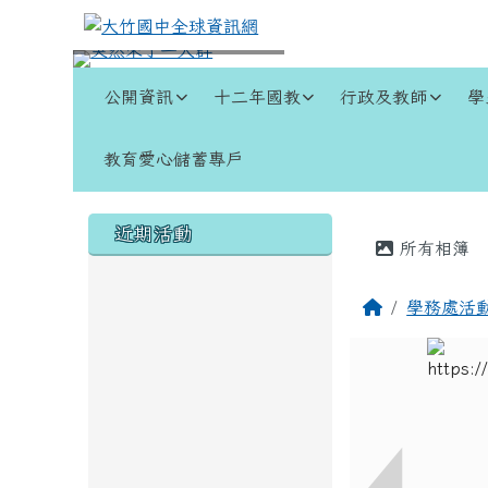
跳至主內容區
大竹國中全球資訊網
導覽列
公開資訊
十二年國教
行政及教師
學
教育愛心儲蓄專戶
頁尾區域
左邊區域內容
主內容
近期活動
所有相簿
回首頁
學務處活