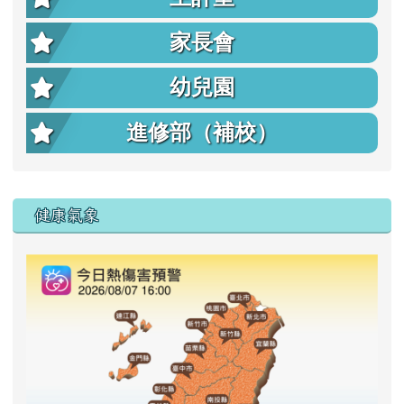
家長會
幼兒園
進修部（補校）
右邊區域內容
健康氣象