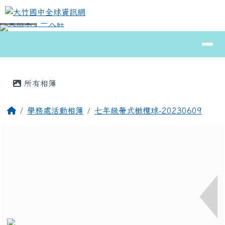
大竹國中全球資訊網
跳至主內容區
導覽列
⏸
頁尾區域
主內容區域
所有相簿
回首頁
學務處活動相簿
七年級帶式橄欖球-20230609