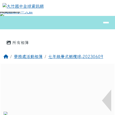
大竹國中全球資訊網
跳至主內容區
導覽列
⏸
頁尾區域
主內容區域
所有相簿
回首頁
學務處活動相簿
七年級帶式橄欖球-20230609