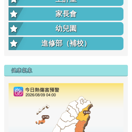
家長會
幼兒園
進修部（補校）
右邊區域內容
健康氣象