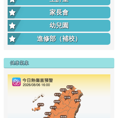
家長會
幼兒園
進修部（補校）
右邊區域內容
健康氣象