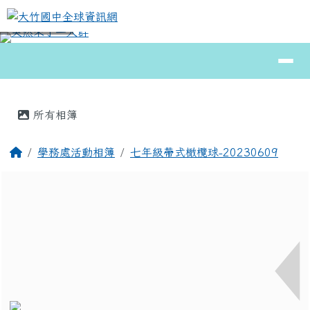
大竹國中全球資訊網
跳至主內容區
導覽列
⏸
頁尾區域
主內容區域
所有相簿
回首頁
學務處活動相簿
七年級帶式橄欖球-20230609