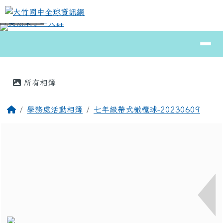
大竹國中全球資訊網
跳至主內容區
導覽列
⏸
頁尾區域
主內容區域
所有相簿
回首頁
學務處活動相簿
七年級帶式橄欖球-20230609