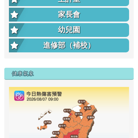
家長會
幼兒園
進修部（補校）
右邊區域內容
健康氣象