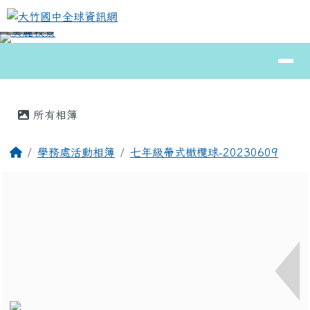
大竹國中全球資訊網
跳至主內容區
導覽列
⏸
頁尾區域
主內容區域
所有相簿
回首頁
學務處活動相簿
七年級帶式橄欖球-20230609