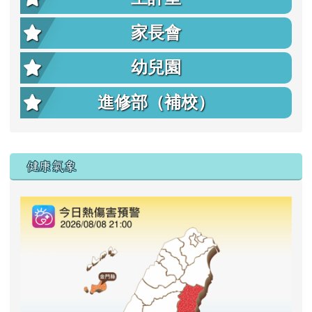
家長會
幼兒園
進修部（補校）
右邊區域內容
健康氣象