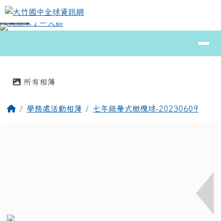
大竹國中全球資訊網
跳至主內容區
導覽列
⏸
頁尾區域
主內容區域
所有相簿
回首頁
學務處活動相簿
七年級帶式橄欖球-20230609