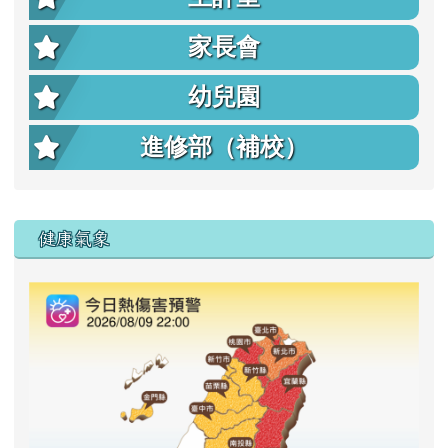
家長會
幼兒園
進修部（補校）
右邊區域內容
健康氣象